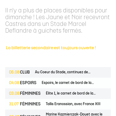
Il n'y a plus de places disponibles pour
dimanche ! Les Jaune et Noir recevront
Castres dans un Stade Marcel
Deflandre à guichets fermés.
La billetterie secondaire est toujours ouverte !
06.08
CLUB
Au Coeur du Stade, continuez de...
04.08
ESPOIRS
Espoirs, le carnet de bord de la...
03.08
FÉMININES
Élite 1, le carnet de bord de la...
31.07
FÉMININES
Tallis Eranossian, avec France XIII
Marine Kazmierczak-Douet avec le