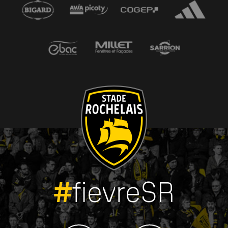
#
fievreSR