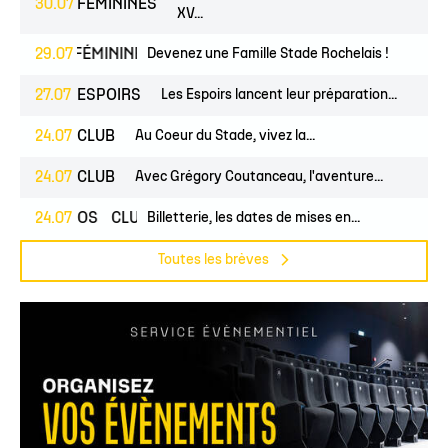
30.07
FÉMININES
XV...
EUNES
29.07
FÉMININES
CLUB
Devenez une Famille Stade Rochelais !
27.07
ESPOIRS
Les Espoirs lancent leur préparation...
24.07
CLUB
Au Coeur du Stade, vivez la...
24.07
CLUB
Avec Grégory Coutanceau, l'aventure...
24.07
PROS
CLUB
Billetterie, les dates de mises en...
Toutes les brèves