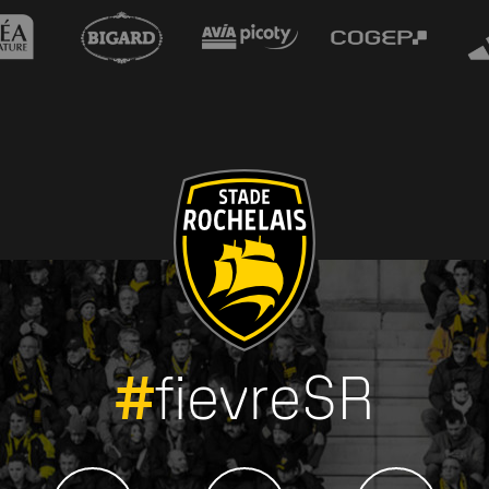
#
fievreSR