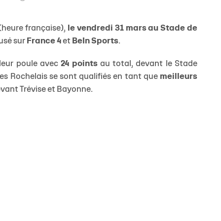
(heure française),
le vendredi 31 mars au Stade de
fusé sur
France 4
et
BeIn Sports
.
leur poule avec
24 points
au total, devant le Stade
JEUNE
Les Rochelais se sont qualifiés en tant que
meilleurs
devant Trévise et Bayonne.