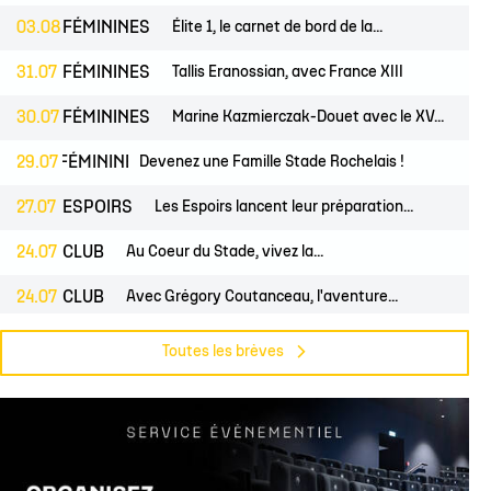
03.08
FÉMININES
Élite 1, le carnet de bord de la...
31.07
FÉMININES
Tallis Eranossian, avec France XIII
30.07
FÉMININES
Marine Kazmierczak-Douet avec le XV...
S
FÉMININES
29.07
CLUB
Devenez une Famille Stade Rochelais !
27.07
ESPOIRS
Les Espoirs lancent leur préparation...
24.07
CLUB
Au Coeur du Stade, vivez la...
24.07
CLUB
Avec Grégory Coutanceau, l'aventure...
PROS
24.07
CLUB
Billetterie, les dates de mises en...
Toutes les brèves