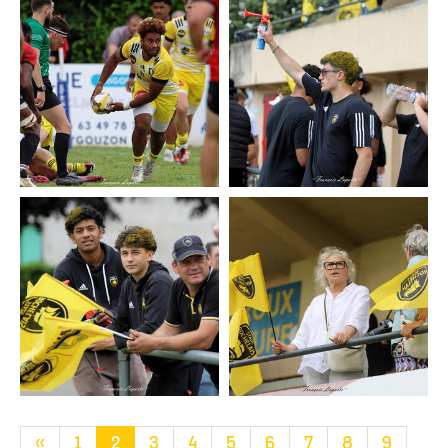
«
1
2
3
4
5
6
7
8
9