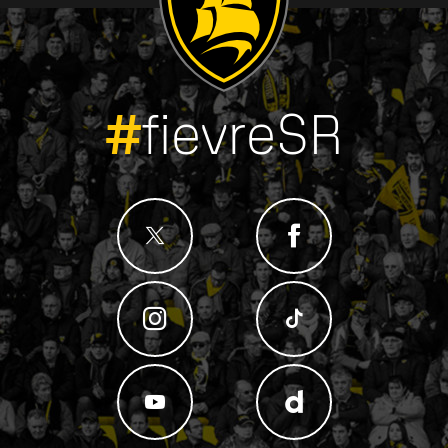
#
fievreSR