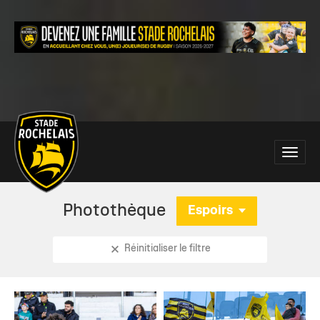
Main
Toggle
site
naviga
navigation
Photothèque
Espoirs
Réinitialiser le filtre