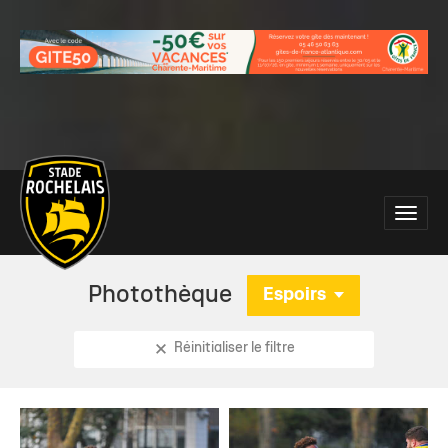
Main
Toggle
site
naviga
navigation
Photothèque
Espoirs
Réinitialiser le filtre