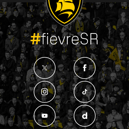
#
fievreSR