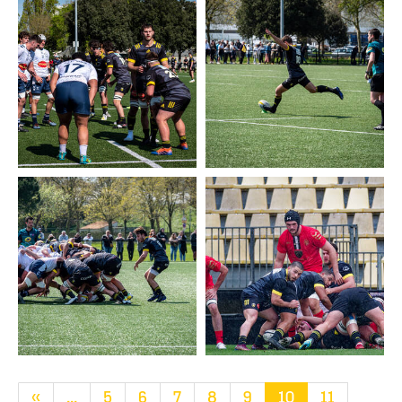
«
...
5
6
7
8
9
10
11