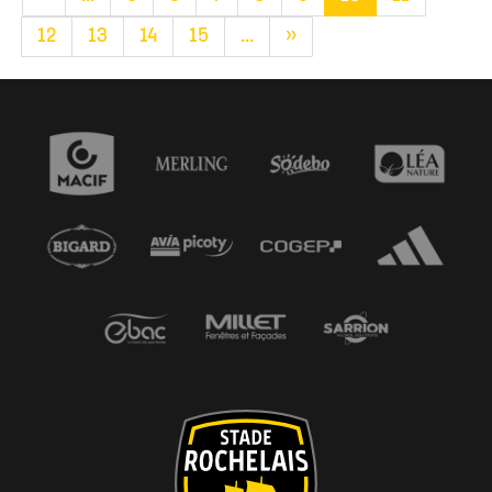
12
13
14
15
...
»