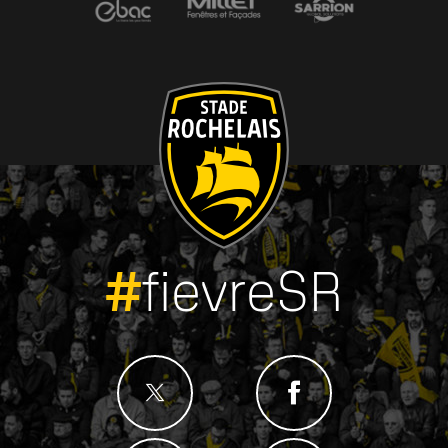
#
fievreSR