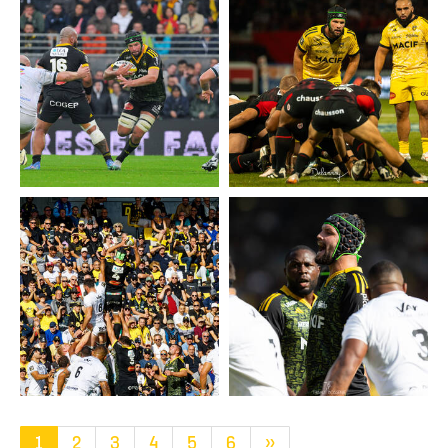
1
2
3
4
5
6
»