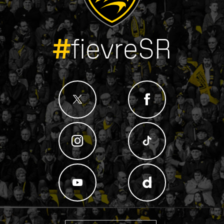
#
fievreSR