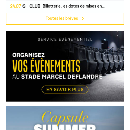
PROS
24.07
CLUB
Billetterie, les dates de mises en...
Toutes les brèves