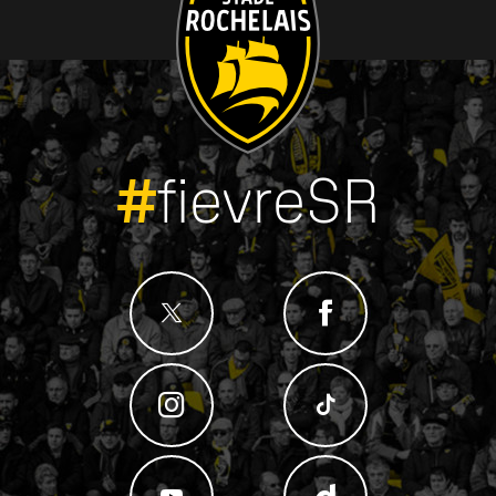
#
fievreSR