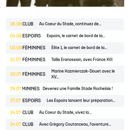
06.08
CLUB
Au Coeur du Stade, continuez de...
04.08
ESPOIRS
Espoirs, le carnet de bord de la...
03.08
FÉMININES
Élite 1, le carnet de bord de la...
31.07
FÉMININES
Tallis Eranossian, avec France XIII
Marine Kazmierczak-Douet avec le
30.07
FÉMININES
XV...
ES
FÉMININES
29.07
CLUB
Devenez une Famille Stade Rochelais !
27.07
ESPOIRS
Les Espoirs lancent leur préparation...
24.07
CLUB
Au Coeur du Stade, vivez la...
24.07
CLUB
Avec Grégory Coutanceau, l'aventure...