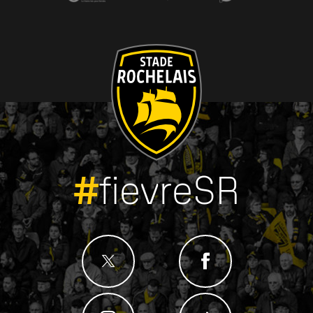
#
fievreSR