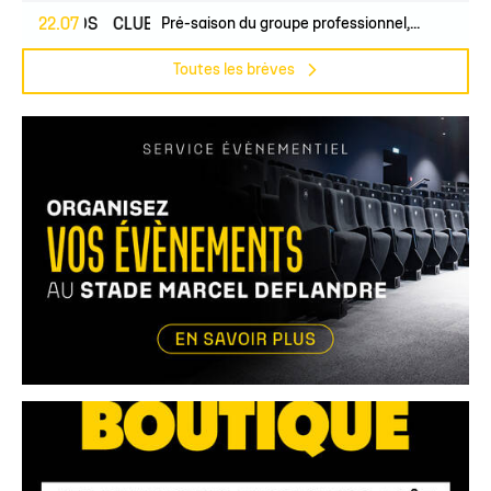
PROS
22.07
CLUB
Pré-saison du groupe professionnel,...
Toutes les brèves