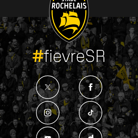
#
fievreSR