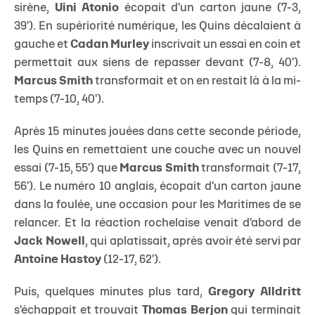
sirène,
Uini Atonio
écopait d'un carton jaune (7-3,
39'). En supériorité numérique, les Quins décalaient à
gauche et
Cadan Murley
inscrivait un essai en coin et
permettait aux siens de repasser devant (7-8, 40').
Marcus Smith
transformait et on en restait là à la mi-
temps (7-10, 40').
Après 15 minutes jouées dans cette seconde période,
les Quins en remettaient une couche avec un nouvel
essai (7-15, 55') que
Marcus Smith
transformait (7-17,
56'). Le numéro 10 anglais, écopait d'un carton jaune
dans la foulée, une occasion pour les Maritimes de se
relancer. Et la réaction rochelaise venait d'abord de
Jack Nowell
, qui aplatissait, après avoir été servi par
Antoine Hastoy
(12-17, 62').
Puis, quelques minutes plus tard,
Gregory Alldritt
s'échappait et trouvait
Thomas Berjon
qui terminait