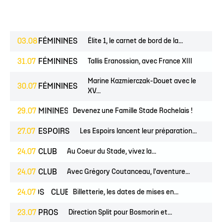
03.08
FÉMININES
Élite 1, le carnet de bord de la...
31.07
FÉMININES
Tallis Eranossian, avec France XIII
Marine Kazmierczak-Douet avec le
30.07
FÉMININES
XV...
ES
FÉMININES
29.07
CLUB
Devenez une Famille Stade Rochelais !
27.07
ESPOIRS
Les Espoirs lancent leur préparation...
24.07
CLUB
Au Coeur du Stade, vivez la...
24.07
CLUB
Avec Grégory Coutanceau, l'aventure...
PROS
24.07
CLUB
Billetterie, les dates de mises en...
23.07
PROS
Direction Split pour Bosmorin et...