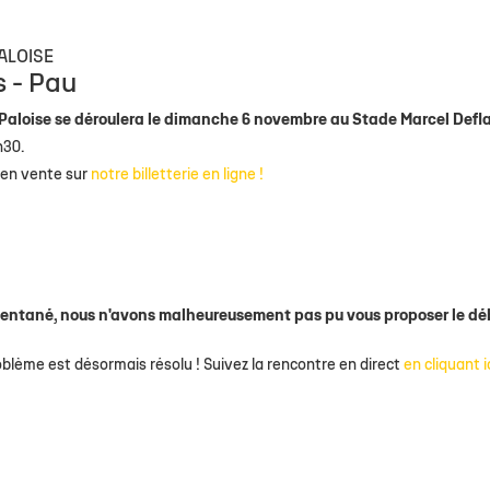
 1
eurs
de
Allez Stade
Staff Espoirs
Offre Événementiel
Charte du supporter citoyen
Ecole Privée
U18 Garçons
Calendrier TOP
Sec
ite 1
eurs
Calendrier Espoirs
Offre Merchandising
Famille Stade Rochelais
U18 Filles
Classement TO
ALOISE
e
nts
CSE
U16 Garçons
Calendrier In
s - Pau
& Recrutement
e Marcel Deflandre
Nous contacter
U15 Garçons
Classement In
 Paloise se déroulera le dimanche 6 novembre au Stade Marcel Defl
h30.
U15 Filles
Calendrier gén
 en vente sur
notre billetterie en ligne !
U14 Garçons
Téléchargez le 
U13 Garçons
entané, nous n'avons malheureusement pas pu vous proposer le dé
roblème est désormais résolu ! Suivez la rencontre en direct
en cliquant i