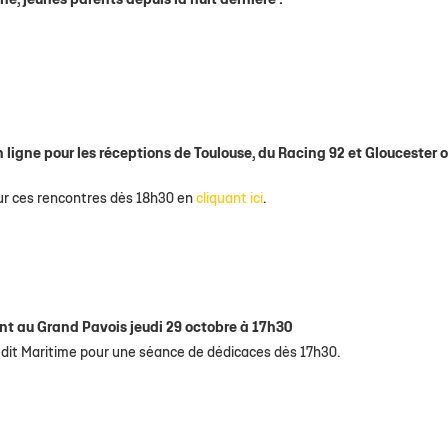
ne, jeunes parents depuis la nuit dernière !
n ligne pour les réceptions de Toulouse, du Racing 92 et Gloucester o
ur ces rencontres dès 18h30 en
cliquant ici
.
nt au Grand Pavois jeudi 29 octobre à 17h30
rédit Maritime pour une séance de dédicaces dès 17h30.