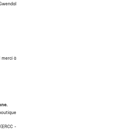
 Gwendal
d merci à
nne.
boutique
 (ERCC -