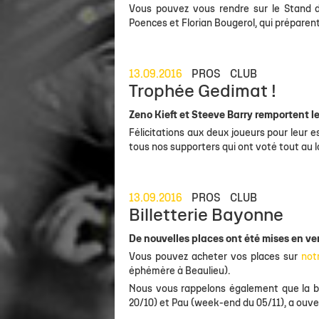
Vous pouvez vous rendre sur le Stand d
Poences et Florian Bougerol, qui préparen
13.09.2016
PROS
CLUB
Trophée Gedimat !
Zeno Kieft et Steeve Barry remportent le
Félicitations aux deux joueurs pour leur e
tous nos supporters qui ont voté tout au l
13.09.2016
PROS
CLUB
Billetterie Bayonne
De nouvelles places ont été mises en ve
Vous pouvez acheter vos places sur
notr
éphémère à Beaulieu).
Nous vous rappelons également que la bi
20/10) et Pau (week-end du 05/11), a ouve