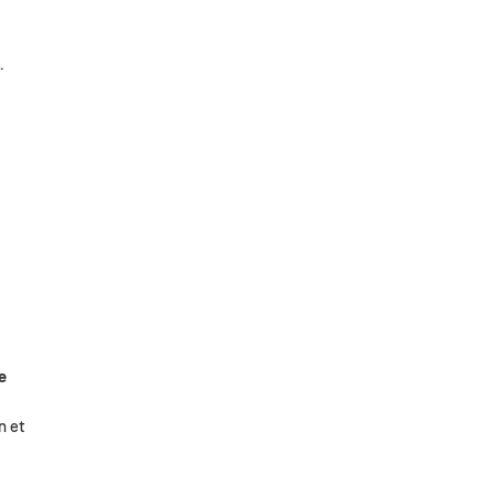
.
e
n et