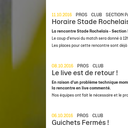
Staff
Stade Marcel Deflandre
Toute l'actu
Actu sportive
Inside Xperience
Effectif Elite
Anciens jou
Allez Sta
Calendrier Top 14
Venir au stade
Brèves
Brèves
Annuaire des Partenaires
Calendrier Él
Les Entraîn
11.10.2016
PROS
CLUB
SECTION P
Classement Top 14
MACIF Parc
Match en direct
Contact Partenaires
Réserve Élit
Les Préside
Horaire Stade Rochelai
Calendrier Investec Champions Cup
Boutiques
Détection 
Evolution d
La rencontre Stade Rochelais - Section
Le coup d'envoi du match sera donné à 12
Classement Investec Champions Cup
Carrière
Les places pour cette rencontre sont déjà
Calendrier général
Ical de la saison
08.10.2016
PROS
CLUB
Le live est de retour !
En raison d'un problème technique mom
la rencontre en live commenté.
Nos équipes ont fait le nécessaire et le p
06.10.2016
PROS
CLUB
Guichets Fermés !