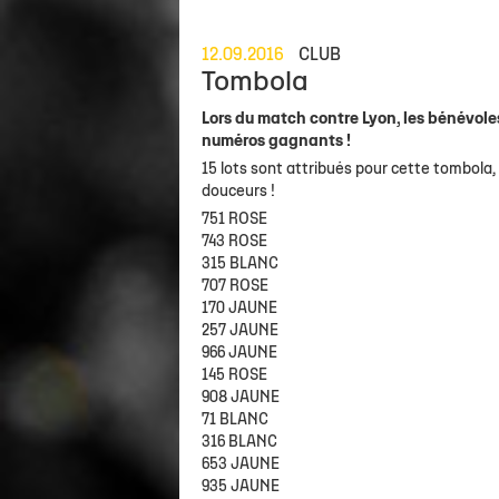
12.09.2016
CLUB
Tombola
Lors du match contre Lyon, les bénévole
numéros gagnants !
15 lots sont attribués pour cette tombola,
douceurs !
751 ROSE
743 ROSE
315 BLANC
707 ROSE
170 JAUNE
257 JAUNE
966 JAUNE
145 ROSE
908 JAUNE
71 BLANC
316 BLANC
653 JAUNE
935 JAUNE