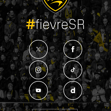
#
fievreSR