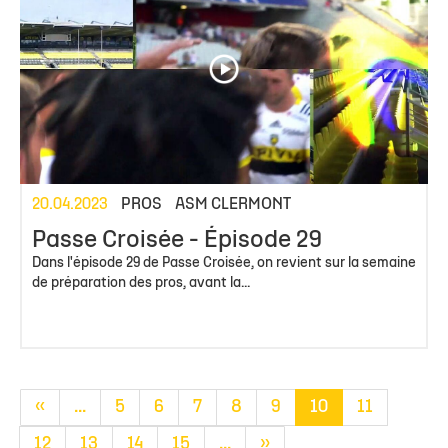
20.04.2023
PROS
ASM CLERMONT
Passe Croisée - Épisode 29
Dans l'épisode 29 de Passe Croisée, on revient sur la semaine
de préparation des pros, avant la...
«
...
5
6
7
8
9
10
11
12
13
14
15
...
»