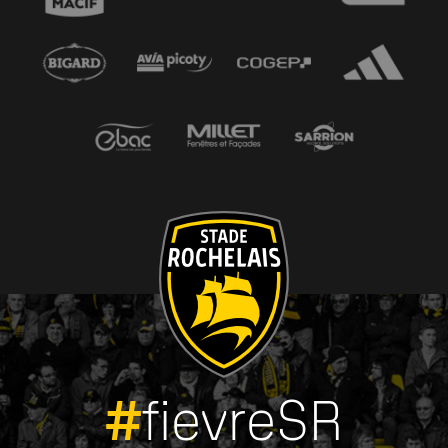
#
fievreSR