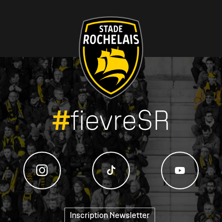
#
fievreSR
Inscription Newsletter
"