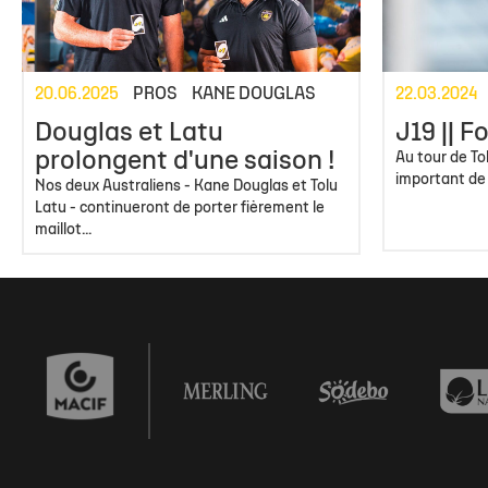
Staff
Stade Marcel Deflandre
Toute l'actu
Actu sportive
Inside Xperience
Effectif Elite
Anciens jou
Allez Sta
Calendrier Top 14
Venir au stade
Brèves
Brèves
Annuaire des Partenaires
Calendrier Él
Les Entraîn
Classement Top 14
MACIF Parc
Match en direct
Contact Partenaires
Réserve Élit
Les Préside
20.06.2025
PROS
KANE DOUGLAS
22.03.2024
Calendrier Investec Champions Cup
Boutiques
Détection 
Evolution d
Douglas et Latu
J19 || 
Classement Investec Champions Cup
Carrière
prolongent d'une saison !
Au tour de To
important de
Nos deux Australiens - Kane Douglas et Tolu
Calendrier général
Latu - continueront de porter fièrement le
maillot...
Ical de la saison