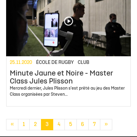
25.11.2020
ÉCOLE DE RUGBY
CLUB
Minute Jaune et Noire - Master
Class Jules Plisson
Mercredi dernier, Jules Plisson s'est prêté au jeu des Master
Class organisées par Steven...
«
1
2
3
4
5
6
7
»