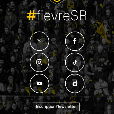
#
fievreSR
Inscription Newsletter
"