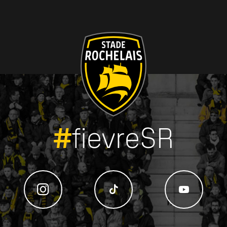
#
fievreSR