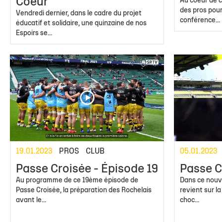
Coeur
Au coeur de c
des pros pour 
Vendredi dernier, dans le cadre du projet
conférence...
éducatif et solidaire, une quinzaine de nos
Espoirs se...
19.01.2023
PROS
CLUB
05.01.2023
Passe Croisée - Épisode 19
Passe C
Au programme de ce 19ème épisode de
Dans ce nouv
Passe Croisée, la préparation des Rochelais
revient sur l
avant le...
choc...