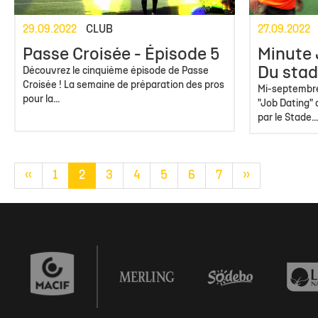
29.09.2022
CLUB
27.09.2022
Passe Croisée - Épisode 5
Minute 
Du stad
Découvrez le cinquième épisode de Passe
Croisée ! La semaine de préparation des pros
Mi-septembre
pour la...
"Job Dating"
par le Stade...
«
1
2
3
4
5
6
7
»