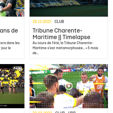
 14
tion Rugby Santé
Coloriages
École de Rugby
Catégorie U10
Jour de match
P 14
Liens Utiles
Contact Mécénat
Catégorie U8
Liens Utiles
vestec Champions Cup
Catégorie U6
Accès au Stade
29.12.2023
CLUB
vestec Champions Cup
Nos stages d'été
 ans de
Tribune Charente-
éral
Maritime || Timelapse
tera dans les
Au cours de l'été, la Tribune Charente-
calendrier de la saison (ICAL)
 jour le
Maritime s'est métamorphosée... ▪️ 5 mois
de...