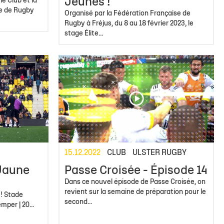
Jeunes !
le Club et la
le de Rugby
Organisé par la Fédération Française de
Rugby à Fréjus, du 8 au 18 février 2023, le
stage Élite...
15.12.2022
CLUB
ULSTER RUGBY
 Jaune
Passe Croisée - Épisode 14
Dans ce nouvel épisode de Passe Croisée, on
revient sur la semaine de préparation pour le
 ! Stade
second...
mper | 20...