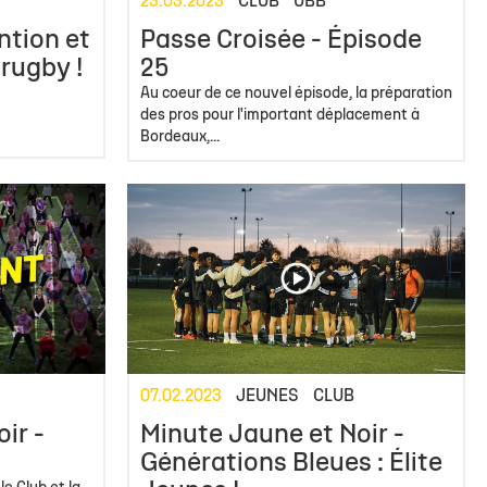
23.03.2023
CLUB
UBB
ntion et
Passe Croisée - Épisode
 rugby !
25
Au coeur de ce nouvel épisode, la préparation
des pros pour l'important déplacement à
Bordeaux,...
07.02.2023
JEUNES
CLUB
ir -
Minute Jaune et Noir -
Générations Bleues : Élite