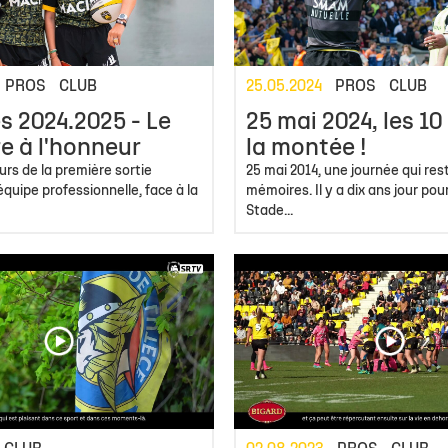
 1
eurs
de
Allez Stade
Staff Espoirs
Offre Événementiel
Charte du supporter citoyen
Ecole Privée
U18 Garçons
Calendrier TOP
Sec
ite 1
eurs
Calendrier Espoirs
Offre Merchandising
Famille Stade Rochelais
U18 Filles
Classement TO
e
nts
CSE
U16 Garçons
Calendrier In
PROS
CLUB
25.05.2024
PROS
CLUB
& Recrutement
e Marcel Deflandre
Nous contacter
U15 Garçons
Classement In
s 2024.2025 - Le
25 mai 2024, les 10
U15 Filles
Calendrier gén
re à l'honneur
la montée !
urs de la première sortie
25 mai 2014, une journée qui res
U14 Garçons
Téléchargez le 
l'équipe professionnelle, face à la
mémoires. Il y a dix ans jour pour
Stade...
U13 Garçons