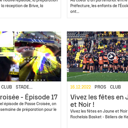
e nouvel épisode, la préparation
Au coeur d'un partenariat entre 
la réception de Brive, la
Préfecture, les enfants de l'Éco
ont...
CLUB
STADE...
16.12.2022
PROS
CLUB
roisée - Épisode 17
Vivez les fêtes en
et Noir !
el épisode de Passe Croisée, on
a semaine de préparation pour le
Vivez les fêtes en Jaune et Noir
Rochelais Basket - Béliers de Ke