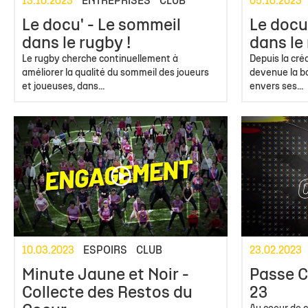
13.10.2023
ENTREPRISES
CLUB
05.10.2023
Le docu' - Le sommeil
Le docu'
dans le rugby !
dans le 
Le rugby cherche continuellement à
Depuis la créa
améliorer la qualité du sommeil des joueurs
devenue la ba
et joueuses, dans...
envers ses...
10.03.2023
ESPOIRS
CLUB
23.02.2023
Minute Jaune et Noir -
Passe C
Collecte des Restos du
23