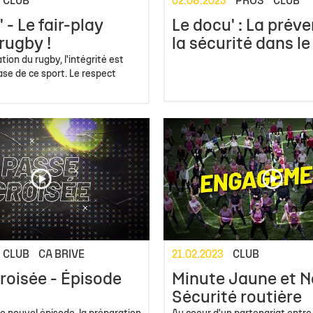
CLUB
02.08.2023
PROS
CLUB
 - Le fair-play
Le docu' : La préve
rugby !
la sécurité dans le
tion du rugby, l'intégrité est
se de ce sport. Le respect
CLUB
CA BRIVE
21.02.2023
CLUB
roisée - Épisode
Minute Jaune et No
Sécurité routière