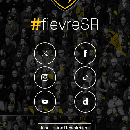
#
fievreSR
Inscription Newsletter
"