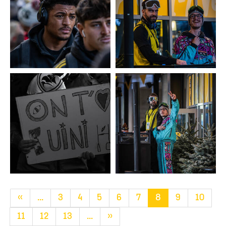
«
...
3
4
5
6
7
8
9
10
11
12
13
...
»