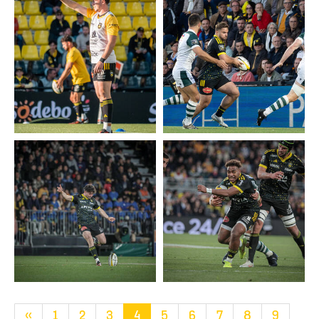
«
1
2
3
4
5
6
7
8
9