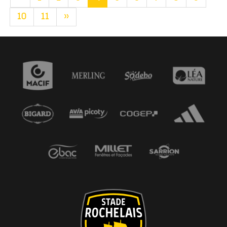
10
11
»