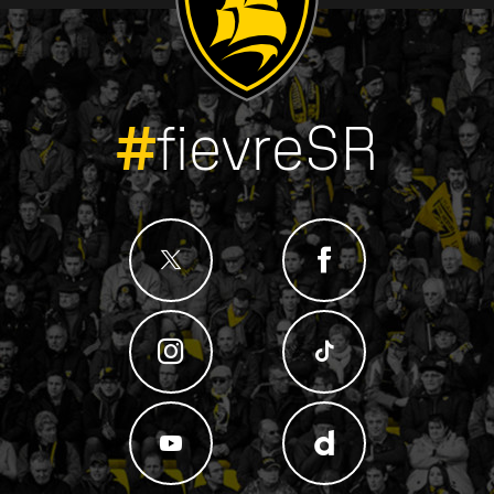
#
fievreSR