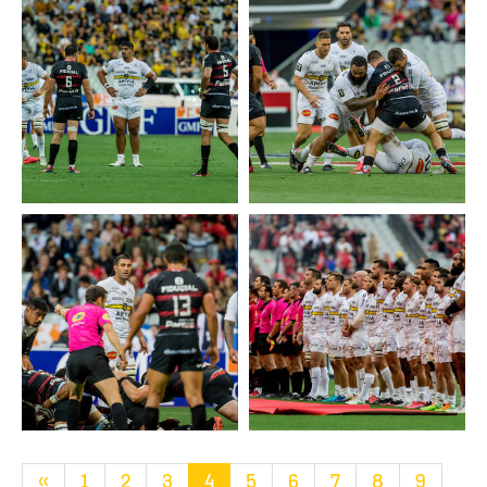
«
1
2
3
4
5
6
7
8
9