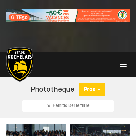
Main
Toggle
site
naviga
navigation
Photothèque
Pros
Réinitialiser le filtre