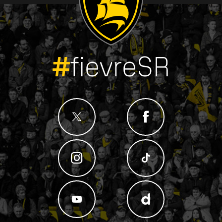
#
fievreSR