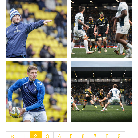
«
1
2
3
4
5
6
7
8
9