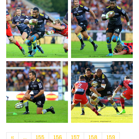
«
...
155
156
157
158
159