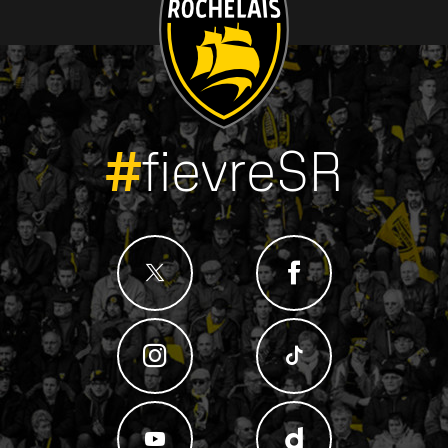
#
fievreSR