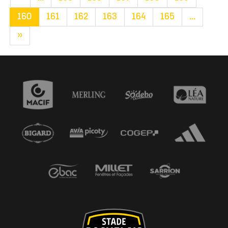
160
161
162
163
164
165
...
»