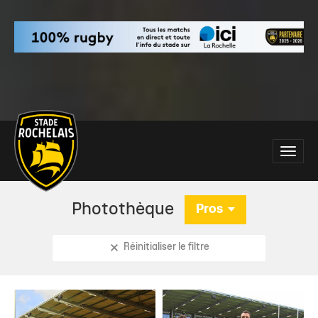
Main
Toggle
site
naviga
navigation
Photothèque
Pros
Réinitialiser le filtre