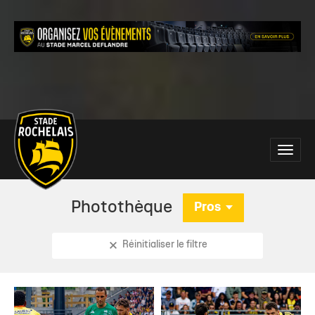
Main
Toggle
site
naviga
navigation
Photothèque
Pros
Réinitialiser le filtre