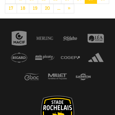
17
18
19
20
...
»