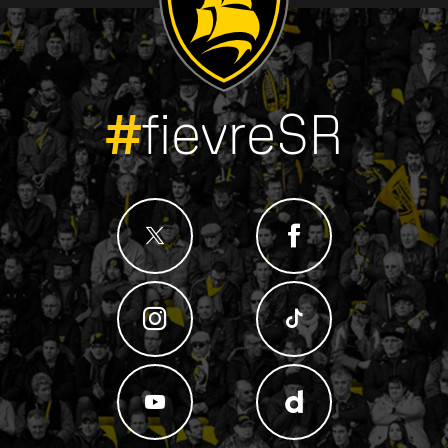
#
fievreSR