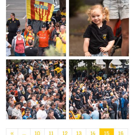
«
...
10
11
12
13
14
15
16