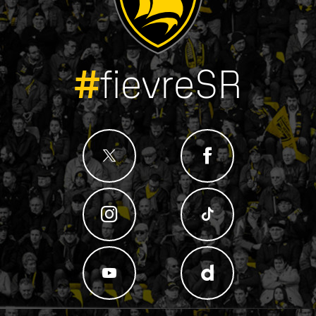
#
fievreSR