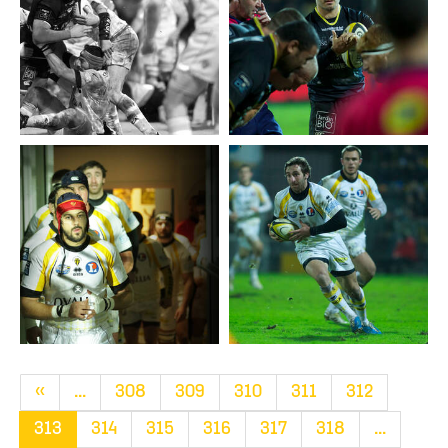
«
...
308
309
310
311
312
313
314
315
316
317
318
...