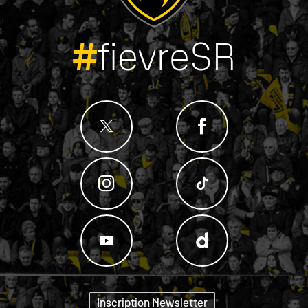
#
fievreSR
Inscription Newsletter
"