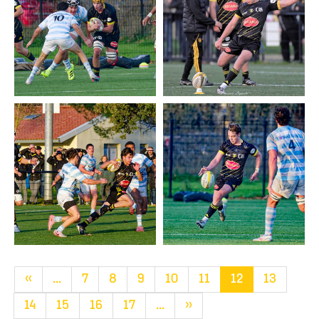
«
...
7
8
9
10
11
12
13
14
15
16
17
...
»