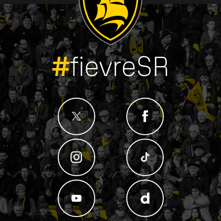
#
fievreSR