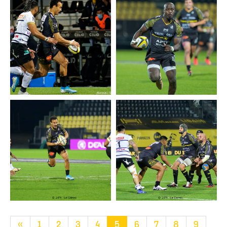
«
1
2
3
4
5
6
7
8
9