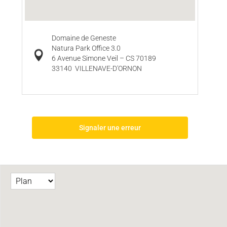
Domaine de Geneste
Natura Park Office 3.0
6 Avenue Simone Veil – CS 70189
33140
VILLENAVE-D'ORNON
Signaler une erreur