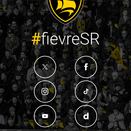
#
fievreSR