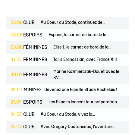
06.08
CLUB
Au Coeur du Stade, continuez de...
04.08
ESPOIRS
Espoirs, le carnet de bord de la...
03.08
FÉMININES
Élite 1, le carnet de bord de la...
31.07
FÉMININES
Tallis Eranossian, avec France XIII
Marine Kazmierczak-Douet avec le
30.07
FÉMININES
XV...
NES
29.07
FÉMININES
CLUB
Devenez une Famille Stade Rochelais !
27.07
ESPOIRS
Les Espoirs lancent leur préparation...
24.07
CLUB
Au Coeur du Stade, vivez la...
24.07
CLUB
Avec Grégory Coutanceau, l'aventure...