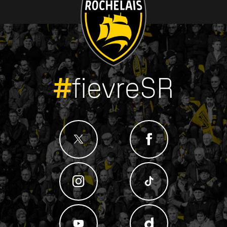
#
fievreSR