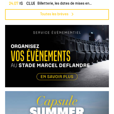
24.07
PROS
CLUB
Billetterie, les dates de mises en...
Toutes les brèves