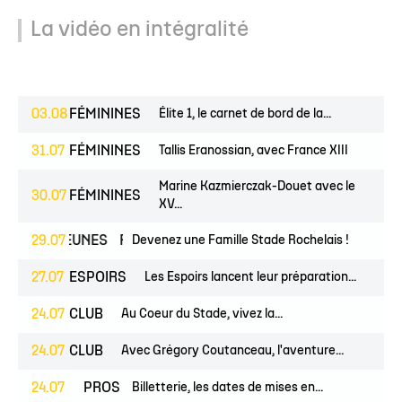
La vidéo en intégralité
03.08
FÉMININES
Élite 1, le carnet de bord de la...
31.07
FÉMININES
Tallis Eranossian, avec France XIII
Marine Kazmierczak-Douet avec le
30.07
FÉMININES
XV...
JEUNES
29.07
FÉMININES
Devenez une Famille Stade Rochelais !
CLUB
27.07
ESPOIRS
Les Espoirs lancent leur préparation...
24.07
CLUB
Au Coeur du Stade, vivez la...
24.07
CLUB
Avec Grégory Coutanceau, l'aventure...
24.07
PROS
CLUB
Billetterie, les dates de mises en...