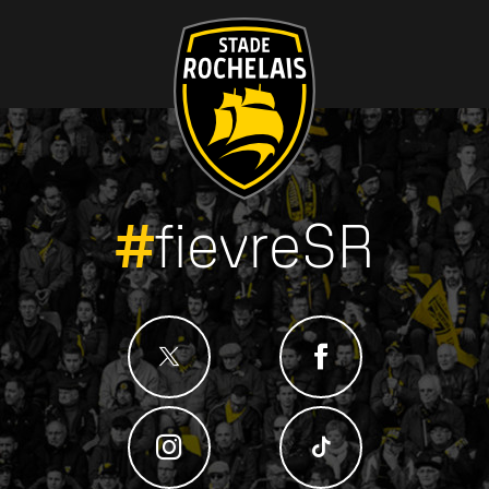
#
fievreSR