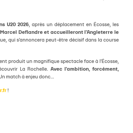
ons U20 2026
, après un déplacement en Écosse, les
Marcel Deflandre et
accueilleront l'Angleterre le
ue, qui s'annoncera peut-être décisif dans la course
JEUNES
FÉMIN
ient produit un magnifique spectacle face à l'Écosse,
écouvrir La Rochelle.
Avec l'ambition, forcément,
Un match à enjeu donc...
r.fr
!
PR