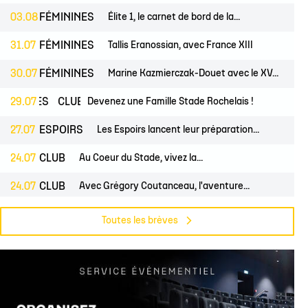
03.08
FÉMININES
Élite 1, le carnet de bord de la...
31.07
FÉMININES
Tallis Eranossian, avec France XIII
30.07
FÉMININES
Marine Kazmierczak-Douet avec le XV...
INES
29.07
CLUB
Devenez une Famille Stade Rochelais !
27.07
ESPOIRS
Les Espoirs lancent leur préparation...
24.07
CLUB
Au Coeur du Stade, vivez la...
24.07
CLUB
Avec Grégory Coutanceau, l'aventure...
OS
24.07
CLUB
Billetterie, les dates de mises en...
Toutes les brèves