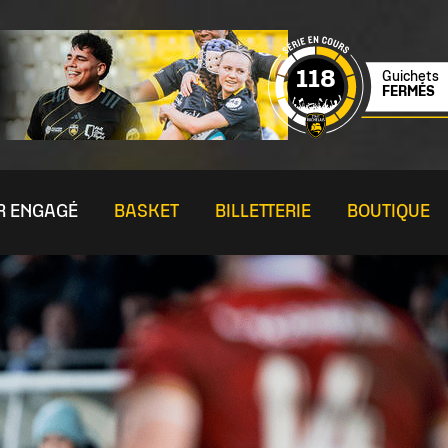
118
Guichets
FERMÉS
R ENGAGÉ
BASKET
BILLETTERIE
BOUTIQUE
MIÈRE
OUR DU CLUB
NTACT
FUN
MÉCÉNAT
ÉCOLE DE RUGBY
SERVICES
LOISIR SENIOR
tenaires
mande d'interview
Challenge de la mi-temps - Mc Donald's
Taxe d'apprentissage
Actu EDR
Boutique
Section Seven
bs Partenaires
oindre notre liste de diffusion
Fonds d'écran
Mécénat Scolaire
Catégorie U12
Billetterie
Section Rugby Santé