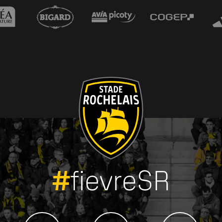
#
fievreSR