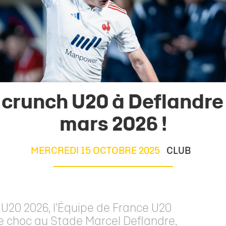
 1
eurs
de
Allez Stade
Staff Espoirs
Offre Événementiel
Charte du supporter citoyen
Ecole Privée
U18 Garçons
Calendrier TOP
Sec
ite 1
eurs
Calendrier Espoirs
Offre Merchandising
Famille Stade Rochelais
U18 Filles
Classement TO
e
nts
CSE
U16 Garçons
Calendrier In
& Recrutement
e Marcel Deflandre
Nous contacter
U15 Garçons
Classement In
U15 Filles
Calendrier gén
U14 Garçons
Téléchargez le 
 crunch U20 à Deflandre
U13 Garçons
mars 2026 !
MERCREDI 15 OCTOBRE 2025
CLUB
s U20 2026, l'Équipe de France U20
bre choc au Stade Marcel Deflandre,