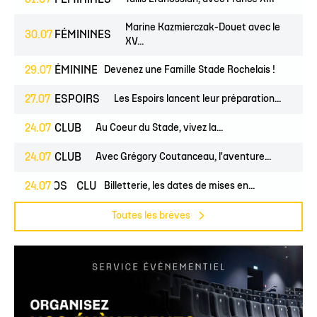
31.07
FÉMININES
Marine Kazmierczak-Douet avec le
30.07
FÉMININES
XV...
UNES
29.07
FÉMININES
CLUB
Devenez une Famille Stade Rochelais !
27.07
ESPOIRS
Les Espoirs lancent leur préparation...
24.07
CLUB
Au Coeur du Stade, vivez la...
24.07
CLUB
Avec Grégory Coutanceau, l'aventure...
24.07
PROS
CLUB
Billetterie, les dates de mises en...
Toutes les brèves