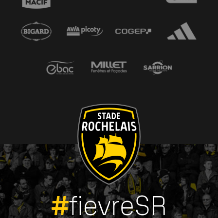
#
fievreSR