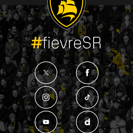
#
fievreSR