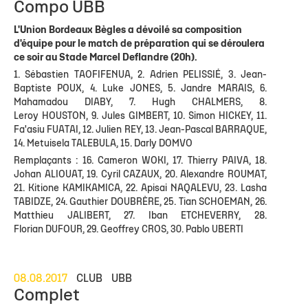
Compo UBB
L'Union Bordeaux Bègles a dévoilé sa composition
d'équipe pour le match de préparation qui se déroulera
ce soir au Stade Marcel Deflandre (20h).
1. Sébastien TAOFIFENUA, 2. Adrien PELISSIÉ, 3. Jean-
Baptiste POUX, 4. Luke JONES, 5. Jandre MARAIS, 6.
Mahamadou DIABY, 7. Hugh CHALMERS, 8.
Leroy HOUSTON, 9. Jules GIMBERT, 10. Simon HICKEY, 11.
Fa'asiu FUATAI, 12. Julien REY, 13. Jean-Pascal BARRAQUE,
14. Metuisela TALEBULA, 15. Darly DOMVO
Remplaçants : 16. Cameron WOKI, 17. Thierry PAIVA, 18.
Johan ALIOUAT, 19. Cyril CAZAUX, 20. Alexandre ROUMAT,
21. Kitione KAMIKAMICA, 22. Apisai NAQALEVU, 23. Lasha
TABIDZE, 24. Gauthier DOUBRÈRE, 25. Tian SCHOEMAN, 26.
Matthieu JALIBERT, 27. Iban ETCHEVERRY, 28.
Florian DUFOUR, 29. Geoffrey CROS, 30. Pablo UBERTI
08.08.2017
CLUB
UBB
Complet