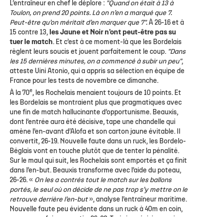
L’entraîneur en chef le déplore :
"Quand on était à 13 à
Toulon, on prend 20 points. Là on n’en a marqué que 7.
Peut-être qu’on méritait d’en marquer que 7".
À 26-16 et à
15 contre 13,
les Jaune et Noir n’ont peut-être pas su
tuer le match
. Et c’est à ce moment-là que les Bordelais
règlent leurs soucis et jouent parfaitement le coup.
"Dans
les 15 dernières minutes, on a commencé à subir un peu"
,
atteste Uini Atonio, qui a appris sa sélection en équipe de
France pour les tests de novembre ce dimanche.
e
À la 70
, les Rochelais menaient toujours de 10 points. Et
les Bordelais se montraient plus que pragmatiques avec
une fin de match hallucinante d’opportunisme. Beauxis,
dont l’entrée aura été décisive, tape une chandelle qui
amène l’en-avant d’Alofa et son carton jaune évitable. Il
convertit, 26-19. Nouvelle faute dans un ruck, les Bordelo-
Béglais vont en touche plutôt que de tenter la pénalité.
Sur le maul qui suit, les Rochelais sont emportés et ça finit
dans l’en-but. Beauxis transforme avec l’aide du poteau,
26-26. «
On les a contrés tout le match sur les ballons
portés, le seul où on décide de ne pas trop s’y mettre on le
retrouve derrière l’en-but
», analyse l’entraîneur maritime.
Nouvelle faute peu évidente dans un ruck à 40m en coin,