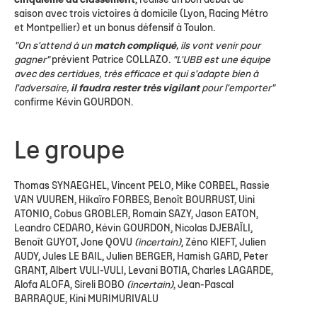
cinquième au classement
, réalise un bon début de
saison avec trois victoires à domicile (Lyon, Racing Métro
et Montpellier) et un bonus défensif à Toulon.
"On s'attend à un
match compliqué
, ils vont venir pour
gagner"
prévient Patrice COLLAZO.
"L'UBB est une équipe
avec des certidues, très efficace et qui s'adapte bien à
l'adversaire,
il faudra rester très vigilant
pour l'emporter"
confirme Kévin GOURDON.
Le groupe
Thomas SYNAEGHEL, Vincent PELO, Mike CORBEL, Rassie
VAN VUUREN, Hikaïro FORBES, Benoît BOURRUST, Uini
ATONIO, Cobus GROBLER, Romain SAZY, Jason EATON,
Leandro CEDARO, Kévin GOURDON, Nicolas DJEBAÏLI,
Benoît GUYOT, Jone QOVU
(incertain)
, Zéno KIEFT, Julien
AUDY, Jules LE BAIL, Julien BERGER, Hamish GARD, Peter
GRANT, Albert VULI-VULI, Levani BOTIA, Charles LAGARDE,
Alofa ALOFA, Sireli BOBO
(incertain)
, Jean-Pascal
BARRAQUE, Kini MURIMURIVALU