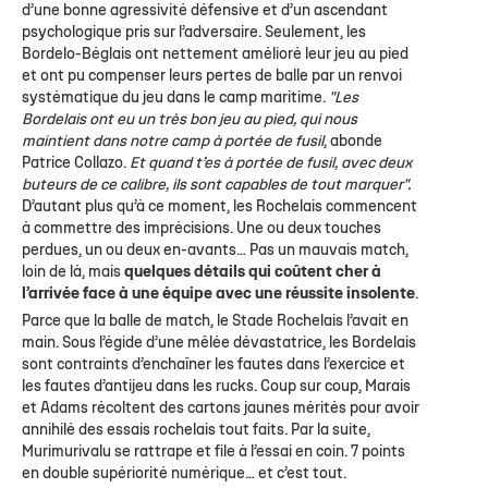
d’une bonne agressivité défensive et d’un ascendant
psychologique pris sur l’adversaire. Seulement, les
Bordelo-Béglais ont nettement amélioré leur jeu au pied
et ont pu compenser leurs pertes de balle par un renvoi
systématique du jeu dans le camp maritime.
"Les
Bordelais ont eu un très bon jeu au pied, qui nous
maintient dans notre camp à portée de fusil
, abonde
Patrice Collazo.
Et quand t’es à portée de fusil, avec deux
buteurs de ce calibre, ils sont capables de tout marquer".
D’autant plus qu’à ce moment, les Rochelais commencent
à commettre des imprécisions. Une ou deux touches
perdues, un ou deux en-avants… Pas un mauvais match,
loin de là, mais
quelques détails qui coûtent cher à
l’arrivée face à une équipe avec une réussite insolente
.
Parce que la balle de match, le Stade Rochelais l’avait en
main. Sous l’égide d’une mêlée dévastatrice, les Bordelais
sont contraints d’enchaîner les fautes dans l’exercice et
les fautes d’antijeu dans les rucks. Coup sur coup, Marais
et Adams récoltent des cartons jaunes mérités pour avoir
annihilé des essais rochelais tout faits. Par la suite,
Murimurivalu se rattrape et file à l’essai en coin. 7 points
en double supériorité numérique… et c’est tout.