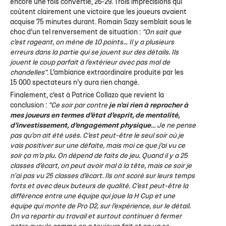
encore une fois convertie, 26-29. Trois imprécisions qui
coûtent clairement une victoire que les joueurs avaient
acquise 75 minutes durant. Romain Sazy semblait sous le
choc d’un tel renversement de situation :
"On sait que
c’est rageant, on mène de 10 points… Il y a plusieurs
erreurs dans la partie qui se jouent sur des détails. Ils
jouent le coup parfait à l’extérieur avec pas mal de
chandelles"
. L’ambiance extraordinaire produite par les
15 000 spectateurs n’y aura rien changé.
Finalement, c’est à Patrice Collazo que revient la
conclusion :
"Ce soir par contre
je n'ai rien à reprocher à
mes joueurs en termes d’état d’esprit, de mentalité,
d’investissement, d’engagement physique
... Je ne pense
pas qu’on ait été usés. C’est peut-être le seul soir où je
vais positiver sur une défaite, mais moi ce que j’ai vu ce
soir ça m’a plu. On dépend de faits de jeu. Quand il y a 25
classes d’écart, on peut avoir mal à la tête, mais ce soir je
n'ai pas vu 25 classes d’écart. Ils ont scoré sur leurs temps
forts et avec deux buteurs de qualité. C’est peut-être la
différence entre une équipe qui joue la H Cup et une
équipe qui monte de Pro D2, sur l’expérience, sur le détail.
On va repartir au travail et surtout continuer à fermer