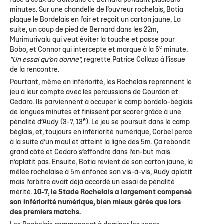
face à ceux de Guitoune et Bernard pendant plusieurs
minutes. Sur une chandelle de l’ouvreur rochelais, Botia
plaque le Bordelais en l’air et reçoit un carton jaune. La
suite, un coup de pied de Bernard dans les 22m,
Murimurivalu qui veut éviter la touche et passe pour
e
Bobo, et Connor qui intercepte et marque à la 5
minute.
"Un essai qu’on donne",
regrette Patrice Collazo à l’issue
de la rencontre.
Pourtant, même en infériorité, les Rochelais reprennent le
jeu à leur compte avec les percussions de Gourdon et
Cedaro. Ils parviennent à occuper le camp bordelo-béglais
de longues minutes et finissent par scorer grâce à une
e
pénalité d’Audy (3-7, 13
). Le jeu se poursuit dans le camp
béglais, et, toujours en infériorité numérique, Corbel perce
à la suite d’un maul et atteint la ligne des 5m. Ça rebondit
grand côté et Cedaro s’effondre dans l’en-but mais
n’aplatit pas. Ensuite, Botia revient de son carton jaune, la
mêlée rochelaise à 5m enfonce son vis-à-vis, Audy aplatit
mais l’arbitre avait déjà accordé un essai de pénalité
mérité.
10-7, le Stade Rochelais a largement compensé
son infériorité numérique, bien mieux gérée que lors
des premiers matchs.