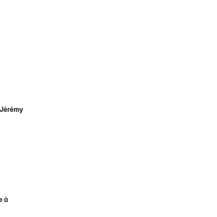
! Jérémy
e à