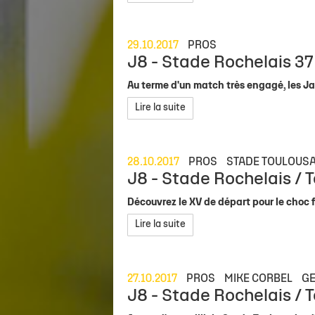
Staff
Stade Marcel Deflandre
Toute l'actu
Actu sportive
Inside Xperience
Effectif Elite
Anciens jou
Allez Sta
Calendrier Top 14
Venir au stade
Brèves
Brèves
Annuaire des Partenaires
Calendrier Él
Les Entraîn
29.10.2017
PROS
Classement Top 14
MACIF Parc
Match en direct
Contact Partenaires
Réserve Élit
Les Préside
J8 - Stade Rochelais 37
Calendrier Investec Champions Cup
Boutiques
Détection 
Evolution d
Au terme d'un match très engagé, les Ja
Classement Investec Champions Cup
Carrière
Lire la suite
Calendrier général
Ical de la saison
28.10.2017
PROS
STADE TOULOUSA
J8 - Stade Rochelais / T
Découvrez le XV de départ pour le choc 
Lire la suite
27.10.2017
PROS
MIKE CORBEL
G
J8 - Stade Rochelais / T