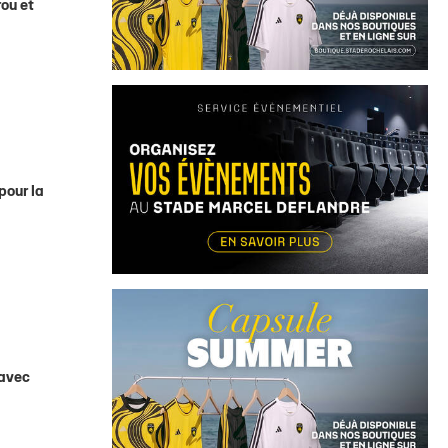
rou et
pour la
 avec