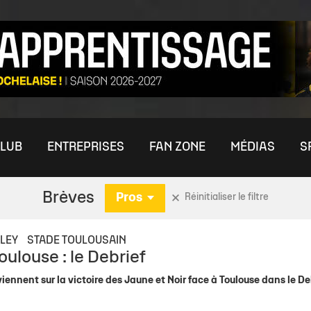
LUB
ENTREPRISES
FAN ZONE
MÉDIAS
S
Brèves
Pros
Réinitialiser le filtre
ININE
S
MÉDIAS
RENDEZ-VOUS PRESSE
U21 ESPOIRS
OFFRE ENTREPRISES
COMMUNAUTÉ
FORMATION
ÉQUIPES JEUNES
ÉQUIPE PRE
AUT
CO
LEY
STADE TOULOUSAIN
oulouse : le Debrief
nes
aleurs
chelais TV
Stade Rochelais TV
Temps Média
Actu Espoirs
Offre Billetterie VIP
Nos Boutiques
Le Centre de Formation
Actu Jeunes
Effectif
Par
De
iennent sur la victoire des Jaune et Noir face à Toulouse dans le Deb
es Féminines
Club
èque
Photothèque
Effectif
Offre visibilité & Sponsoring
Les Clubs de Supporters
L'Académie
Détection / Recrutement
Staff
Clu
Rej