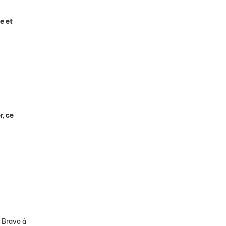
e et
r, ce
. Bravo à