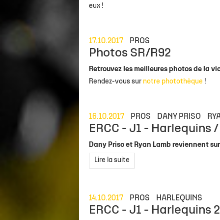
eux !
17.10.2017
PROS
Photos SR/R92
Retrouvez les meilleures photos de la vic
Rendez-vous sur
notre photothèque
!
16.10.2017
PROS
DANY PRISO
RY
ERCC - J1 - Harlequins /
Dany Priso et Ryan Lamb reviennent sur 
Lire la suite
14.10.2017
PROS
HARLEQUINS
ERCC - J1 - Harlequins 