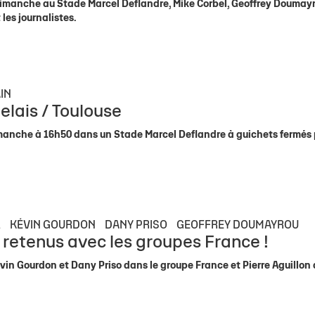
 dimanche au Stade Marcel Deflandre, Mike Corbel, Geoffrey Doumay
les journalistes.
IN
elais / Toulouse
imanche à 16h50 dans un Stade Marcel Deflandre à guichets fermés 
X
KÉVIN GOURDON
DANY PRISO
GEOFFREY DOUMAYROU
 retenus avec les groupes France !
vin Gourdon et Dany Priso dans le groupe France et Pierre Aguillon