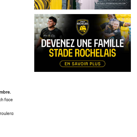
embre.
ch face
roulera