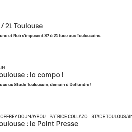
 1
eurs
de
Allez Stade
Staff Espoirs
Offre Événementiel
Charte du supporter citoyen
Ecole Privée
U18 Garçons
Calendrier TOP
Sec
ite 1
eurs
Calendrier Espoirs
Offre Merchandising
Famille Stade Rochelais
U18 Filles
Classement TO
e
nts
CSE
U16 Garçons
Calendrier In
 / 21 Toulouse
& Recrutement
e Marcel Deflandre
Nous contacter
U15 Garçons
Classement In
une et Noir s'imposent 37 à 21 face aux Toulousains.
U15 Filles
Calendrier gén
U14 Garçons
Téléchargez le 
U13 Garçons
IN
oulouse : la compo !
face au Stade Toulousain, demain à Deflandre !
EOFFREY DOUMAYROU
PATRICE COLLAZO
STADE TOULOUSAI
oulouse : le Point Presse