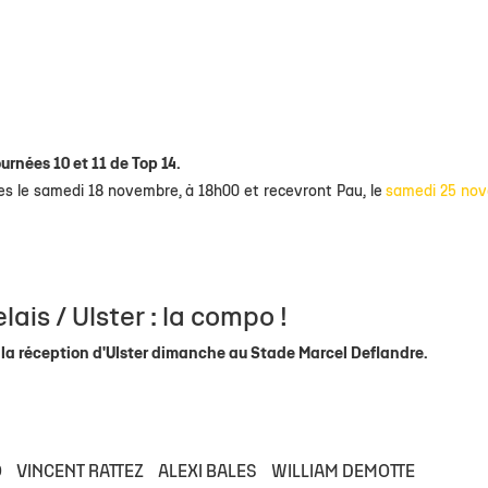
rnées 10 et 11 de Top 14.
es le samedi 18 novembre, à 18h00 et recevront Pau, le
samedi 25 no
ais / Ulster : la compo !
 la réception d'Ulster dimanche au Stade Marcel Deflandre.
O
VINCENT RATTEZ
ALEXI BALES
WILLIAM DEMOTTE