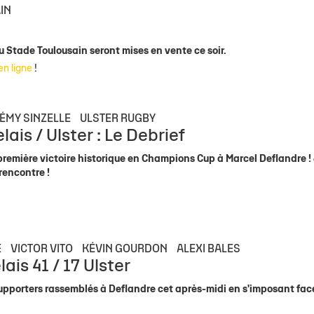
IN
u Stade Toulousain seront mises en vente ce soir.
 en ligne
!
ÉMY SINZELLE
ULSTER RUGBY
ais / Ulster : Le Debrief
première victoire historique en Champions Cup à Marcel Deflandre 
 rencontre !
E
VICTOR VITO
KÉVIN GOURDON
ALEXI BALES
is 41 / 17 Ulster
 supporters rassemblés à Deflandre cet après-midi en s'imposant fac