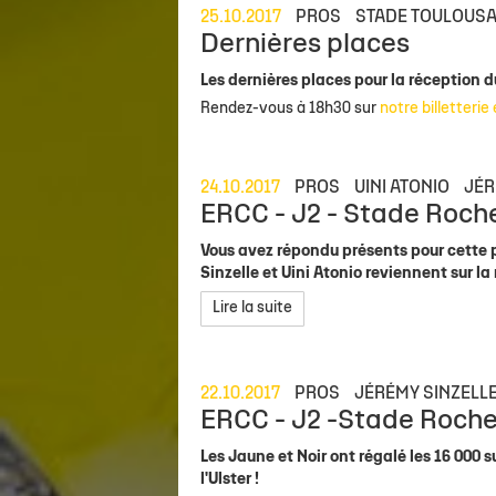
25.10.2017
PROS
STADE TOULOUSA
Dernières places
Les dernières places pour la réception d
Rendez-vous à 18h30 sur
notre billetterie
24.10.2017
PROS
UINI ATONIO
JÉR
ERCC - J2 - Stade Rochel
Vous avez répondu présents pour cette 
Sinzelle et Uini Atonio reviennent sur la
Lire la suite
22.10.2017
PROS
JÉRÉMY SINZELL
ERCC - J2 -Stade Rochela
Les Jaune et Noir ont régalé les 16 000
l'Ulster !