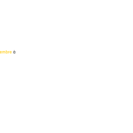
vembre
à