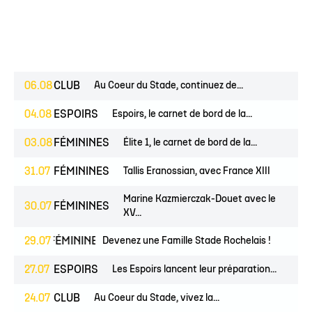
06.08
CLUB
Au Coeur du Stade, continuez de...
04.08
ESPOIRS
Espoirs, le carnet de bord de la...
03.08
FÉMININES
Élite 1, le carnet de bord de la...
31.07
FÉMININES
Tallis Eranossian, avec France XIII
Marine Kazmierczak-Douet avec le
30.07
FÉMININES
XV...
UNES
29.07
FÉMININES
CLUB
Devenez une Famille Stade Rochelais !
27.07
ESPOIRS
Les Espoirs lancent leur préparation...
24.07
CLUB
Au Coeur du Stade, vivez la...