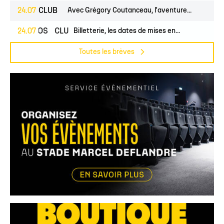
24.07
CLUB
Avec Grégory Coutanceau, l'aventure...
24.07
PROS
CLUB
Billetterie, les dates de mises en...
Toutes les brèves