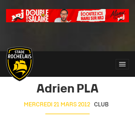
Main
Toggle
site
naviga
navigation
Adrien PLA
MERCREDI 21 MARS 2012
CLUB