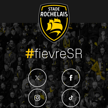
#
fievreSR