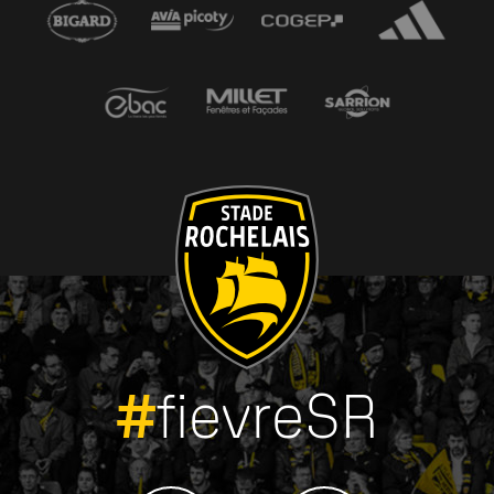
#
fievreSR