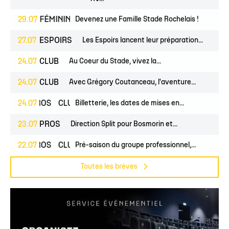
JEUNES
29.07
FÉMININES
Devenez une Famille Stade Rochelais !
CLUB
27.07
ESPOIRS
Les Espoirs lancent leur préparation...
24.07
CLUB
Au Coeur du Stade, vivez la...
24.07
CLUB
Avec Grégory Coutanceau, l'aventure...
24.07
PROS
CLUB
Billetterie, les dates de mises en...
23.07
PROS
Direction Split pour Bosmorin et...
22.07
PROS
CLUB
Pré-saison du groupe professionnel,...
Toutes les brèves