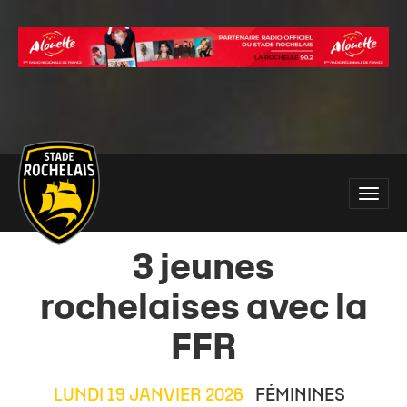
Main
Toggle
site
naviga
navigation
3 jeunes
rochelaises avec la
FFR
LUNDI 19 JANVIER 2026
FÉMININES