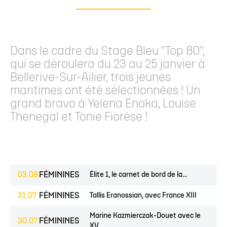
Dans le cadre du Stage Bleu "Top 80",
qui se déroulera du 23 au 25 janvier à
Bellerive-Sur-Ailier, trois jeunes
maritimes ont été sélectionnées ! Un
grand bravo à Yelena Enoka, Louise
Thenegal et Tonie Fiorèse !
03.08
FÉMININES
Élite 1, le carnet de bord de la...
31.07
FÉMININES
Tallis Eranossian, avec France XIII
Marine Kazmierczak-Douet avec le
30.07
FÉMININES
XV...