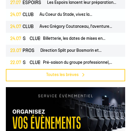
27.07
ESPOIRS
Les Espoirs lancent leur préparation...
24.07
CLUB
Au Coeur du Stade, vivez la...
24.07
CLUB
Avec Grégory Coutanceau, l'aventure...
24.07
PROS
CLUB
Billetterie, les dates de mises en...
23.07
PROS
Direction Split pour Bosmorin et...
22.07
PROS
CLUB
Pré-saison du groupe professionnel,...
Toutes les brèves