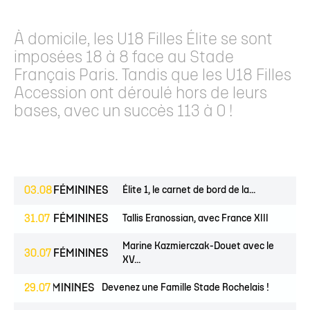
À domicile, les U18 Filles Élite se sont
imposées 18 à 8 face au Stade
Français Paris. Tandis que les U18 Filles
Accession ont déroulé hors de leurs
bases, avec un succès 113 à 0 !
03.08
FÉMININES
Élite 1, le carnet de bord de la...
31.07
FÉMININES
Tallis Eranossian, avec France XIII
Marine Kazmierczak-Douet avec le
30.07
FÉMININES
XV...
NES
29.07
FÉMININES
CLUB
Devenez une Famille Stade Rochelais !