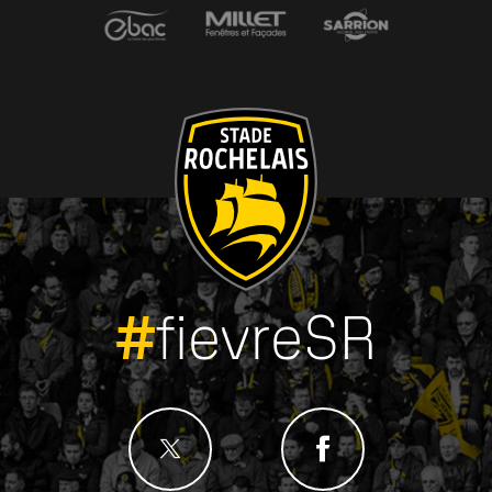
#
fievreSR