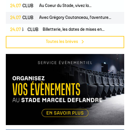
24.07
CLUB
Au Coeur du Stade, vivez la...
24.07
CLUB
Avec Grégory Coutanceau, l'aventure...
PROS
24.07
CLUB
Billetterie, les dates de mises en...
Toutes les brèves