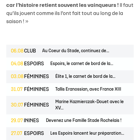
car l’histoire retient souvent les vainqueurs !
Il faut
qu’ils jouent comme ils l’ont fait tout au long de la
saison ! »
06.08
CLUB
Au Coeur du Stade, continuez de...
04.08
ESPOIRS
Espoirs, le carnet de bord de la...
03.08
FÉMININES
Élite 1, le carnet de bord de la...
31.07
FÉMININES
Tallis Eranossian, avec France XIII
Marine Kazmierczak-Douet avec le
30.07
FÉMININES
XV...
S
FÉMININES
29.07
CLUB
Devenez une Famille Stade Rochelais !
27.07
ESPOIRS
Les Espoirs lancent leur préparation...