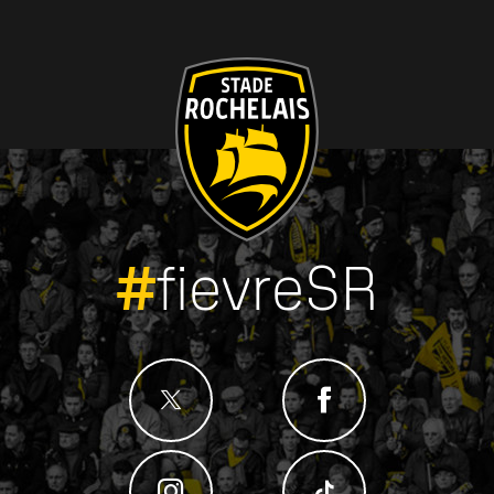
#
fievreSR