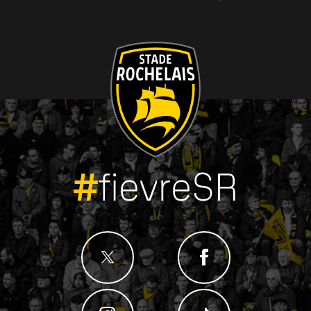
#
fievreSR