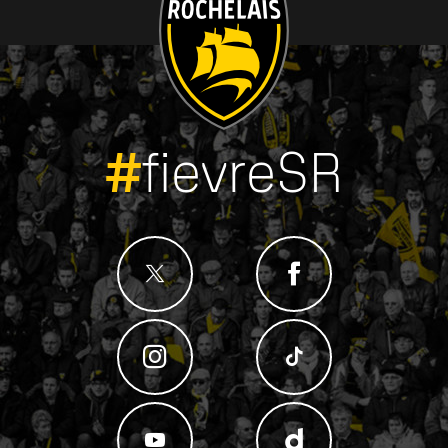
#
fievreSR