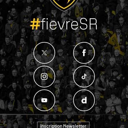
#
fievreSR
Inscription Newsletter
"