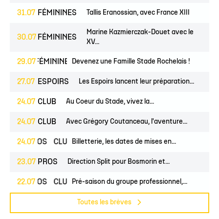
31.07
FÉMININES
Tallis Eranossian, avec France XIII
Marine Kazmierczak-Douet avec le
30.07
FÉMININES
XV...
UNES
29.07
FÉMININES
CLUB
Devenez une Famille Stade Rochelais !
27.07
ESPOIRS
Les Espoirs lancent leur préparation...
24.07
CLUB
Au Coeur du Stade, vivez la...
24.07
CLUB
Avec Grégory Coutanceau, l'aventure...
24.07
PROS
CLUB
Billetterie, les dates de mises en...
23.07
PROS
Direction Split pour Bosmorin et...
22.07
PROS
CLUB
Pré-saison du groupe professionnel,...
Toutes les brèves