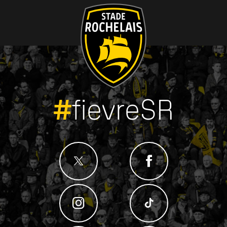
#
fievreSR