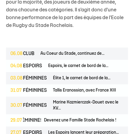
pour la majorité, des joueurs de deuxième année,
dans chacune des catégories. Il s'agit donc d'une
bonne performance de la part des équipes de l'Ecole
de Rugby du Stade Rochelais.
06.08
CLUB
Au Coeur du Stade, continuez de...
04.08
ESPOIRS
Espoirs, le carnet de bord de la...
03.08
FÉMININES
Élite 1, le carnet de bord de la...
31.07
FÉMININES
Tallis Eranossian, avec France XIII
Marine Kazmierczak-Douet avec le
30.07
FÉMININES
XV...
UNES
29.07
FÉMININES
CLUB
Devenez une Famille Stade Rochelais !
27.07
ESPOIRS
Les Espoirs lancent leur préparation...