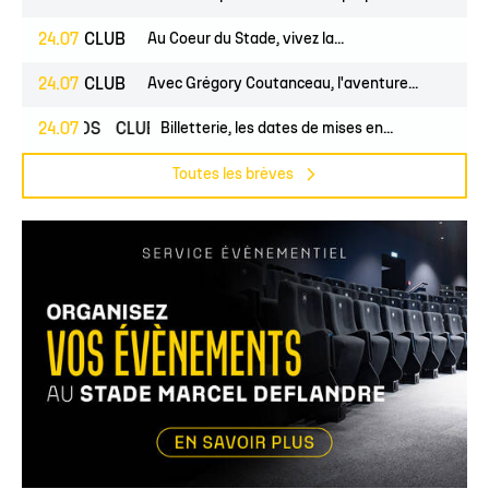
24.07
CLUB
Au Coeur du Stade, vivez la...
24.07
CLUB
Avec Grégory Coutanceau, l'aventure...
24.07
PROS
CLUB
Billetterie, les dates de mises en...
Toutes les brèves