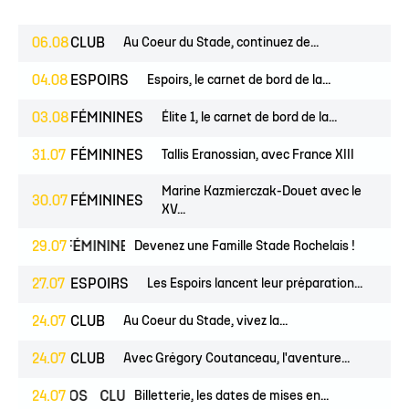
06.08
CLUB
Au Coeur du Stade, continuez de...
04.08
ESPOIRS
Espoirs, le carnet de bord de la...
03.08
FÉMININES
Élite 1, le carnet de bord de la...
31.07
FÉMININES
Tallis Eranossian, avec France XIII
Marine Kazmierczak-Douet avec le
30.07
FÉMININES
XV...
UNES
29.07
FÉMININES
CLUB
Devenez une Famille Stade Rochelais !
27.07
ESPOIRS
Les Espoirs lancent leur préparation...
24.07
CLUB
Au Coeur du Stade, vivez la...
24.07
CLUB
Avec Grégory Coutanceau, l'aventure...
24.07
PROS
CLUB
Billetterie, les dates de mises en...