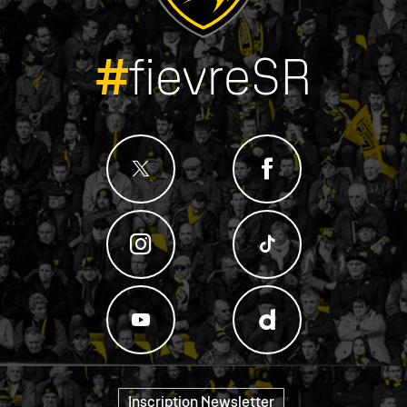
#
fievreSR
Inscription Newsletter
"