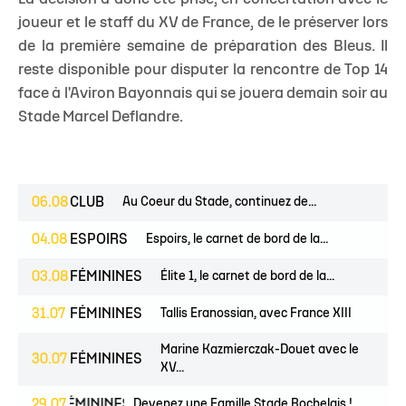
joueur et le staff du XV de France, de le préserver lors
de la première semaine de préparation des Bleus. Il
reste disponible pour disputer la rencontre de Top 14
face à l'Aviron Bayonnais qui se jouera demain soir au
Stade Marcel Deflandre.
06.08
CLUB
Au Coeur du Stade, continuez de...
04.08
ESPOIRS
Espoirs, le carnet de bord de la...
03.08
FÉMININES
Élite 1, le carnet de bord de la...
31.07
FÉMININES
Tallis Eranossian, avec France XIII
Marine Kazmierczak-Douet avec le
30.07
FÉMININES
XV...
NES
29.07
FÉMININES
CLUB
Devenez une Famille Stade Rochelais !