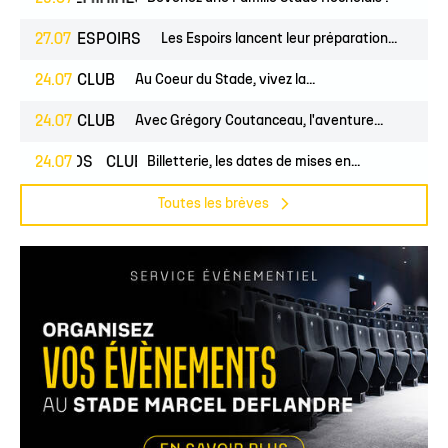
27.07
ESPOIRS
Les Espoirs lancent leur préparation...
24.07
CLUB
Au Coeur du Stade, vivez la...
24.07
CLUB
Avec Grégory Coutanceau, l'aventure...
24.07
PROS
CLUB
Billetterie, les dates de mises en...
Toutes les brèves