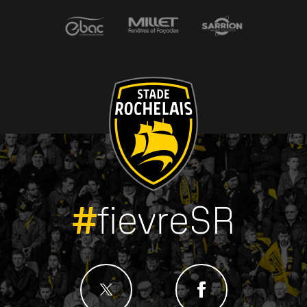
#
fievreSR