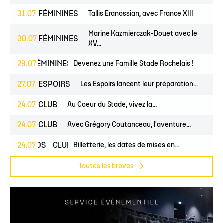
31.07
FÉMININES
Tallis Eranossian, avec France XIII
Marine Kazmierczak-Douet avec le
30.07
FÉMININES
XV...
NES
29.07
FÉMININES
CLUB
Devenez une Famille Stade Rochelais !
27.07
ESPOIRS
Les Espoirs lancent leur préparation...
24.07
CLUB
Au Coeur du Stade, vivez la...
24.07
CLUB
Avec Grégory Coutanceau, l'aventure...
24.07
PROS
CLUB
Billetterie, les dates de mises en...
Toutes les brèves