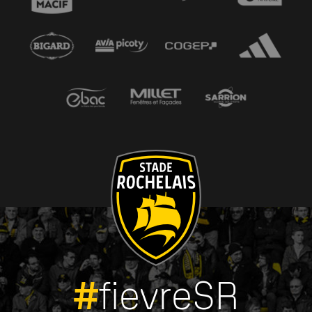
#
fievreSR