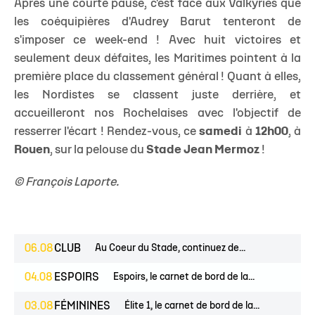
Après une courte pause, c'est face aux Valkyries que
les coéquipières d'Audrey Barut tenteront de
s'imposer ce week-end ! Avec huit victoires et
seulement deux défaites, les Maritimes pointent à la
première place du classement général ! Quant à elles,
les Nordistes se classent juste derrière, et
accueilleront nos Rochelaises avec l'objectif de
resserrer l'écart ! Rendez-vous, ce
samedi
à
12h00
, à
Rouen
, sur la pelouse du
Stade Jean Mermoz
!
© François Laporte.
06.08
CLUB
Au Coeur du Stade, continuez de...
04.08
ESPOIRS
Espoirs, le carnet de bord de la...
03.08
FÉMININES
Élite 1, le carnet de bord de la...