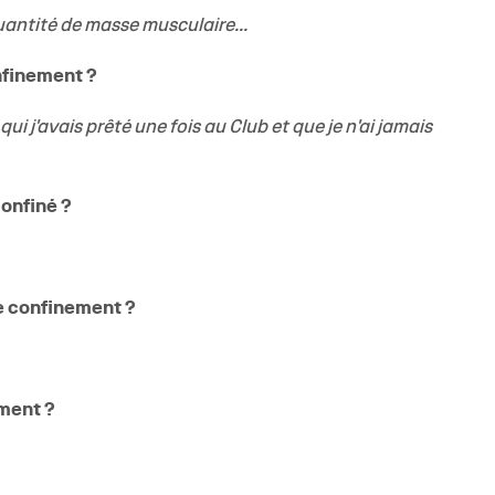
quantité de masse musculaire...
nfinement ?
ui j'avais prêté une fois au Club et que je n'ai jamais
confiné ?
ce confinement ?
ement ?