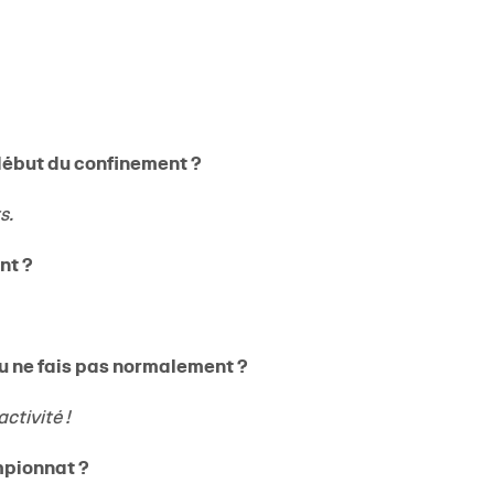
début du confinement ?
JEUNE
s.
nt ?
 tu ne fais pas normalement ?
ctivité !
mpionnat ?