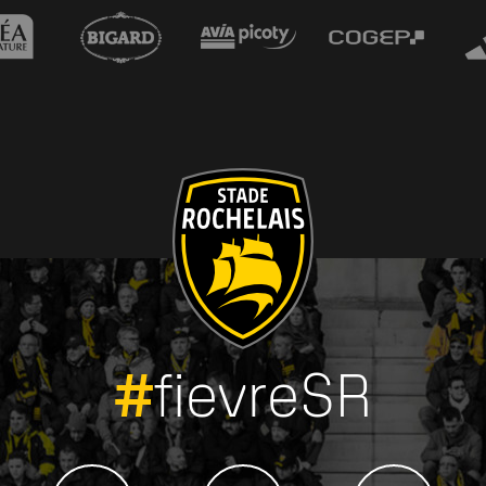
#
fievreSR