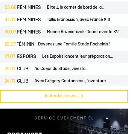
03.08
FÉMININES
Élite 1, le carnet de bord de la...
31.07
FÉMININES
Tallis Eranossian, avec France XIII
30.07
FÉMININES
Marine Kazmierczak-Douet avec le XV...
S
29.07
FÉMININES
CLUB
Devenez une Famille Stade Rochelais !
27.07
ESPOIRS
Les Espoirs lancent leur préparation...
24.07
CLUB
Au Coeur du Stade, vivez la...
24.07
CLUB
Avec Grégory Coutanceau, l'aventure...
24.07
PROS
CLUB
Billetterie, les dates de mises en...
Toutes les brèves