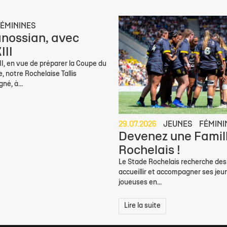
ÉMININES
ranossian, avec
III
I, en vue de préparer la Coupe du
 notre Rochelaise Tallis
né, à...
29.07.2026
JEUNES
FÉMINI
Devenez une Famil
Rochelais !
Le Stade Rochelais recherche des 
accueillir et accompagner ses jeu
joueuses en...
Lire la suite