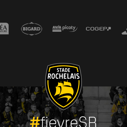
#
fievreSR