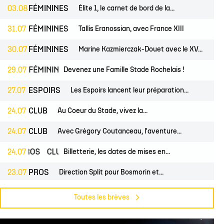
 14
tion Rugby Santé
Coloriages
École de Rugby
Catégorie U10
Jour de match
03.08
FÉMININES
Élite 1, le carnet de bord de la...
P 14
Liens Utiles
Contact Mécénat
Catégorie U8
Liens Utiles
31.07
FÉMININES
Tallis Eranossian, avec France XIII
vestec Champions Cup
Catégorie U6
Accès au Stade
30.07
FÉMININES
Marine Kazmierczak-Douet avec le XV...
vestec Champions Cup
Nos stages d'été
ES
29.07
FÉMININES
CLUB
Devenez une Famille Stade Rochelais !
éral
calendrier de la saison (ICAL)
27.07
ESPOIRS
Les Espoirs lancent leur préparation...
24.07
CLUB
Au Coeur du Stade, vivez la...
24.07
CLUB
Avec Grégory Coutanceau, l'aventure...
24.07
PROS
CLUB
Billetterie, les dates de mises en...
23.07
PROS
Direction Split pour Bosmorin et...
22.07
PROS
CLUB
Pré-saison du groupe professionnel,...
Toutes les brèves