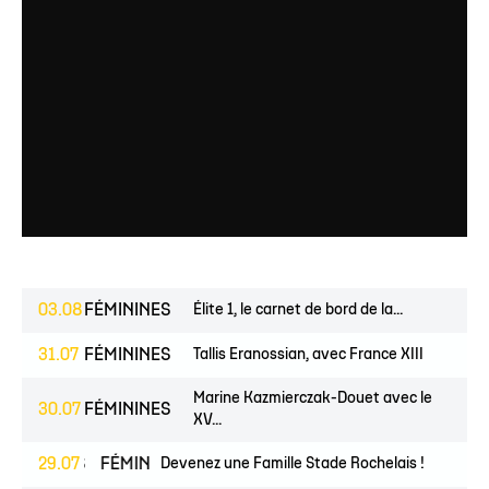
03.08
FÉMININES
Élite 1, le carnet de bord de la...
31.07
FÉMININES
Tallis Eranossian, avec France XIII
Marine Kazmierczak-Douet avec le
30.07
FÉMININES
XV...
JEUNES
29.07
FÉMININES
Devenez une Famille Stade Rochelais !
CLUB