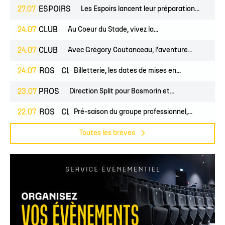
27.07
ESPOIRS
Les Espoirs lancent leur préparation...
24.07
CLUB
Au Coeur du Stade, vivez la...
24.07
CLUB
Avec Grégory Coutanceau, l'aventure...
24.07
PROS
CLUB
Billetterie, les dates de mises en...
23.07
PROS
Direction Split pour Bosmorin et...
22.07
PROS
CLUB
Pré-saison du groupe professionnel,...
Toutes les brèves