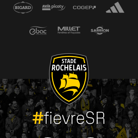
#
fievreSR