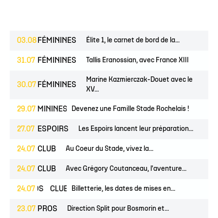
03.08
FÉMININES
Élite 1, le carnet de bord de la...
31.07
FÉMININES
Tallis Eranossian, avec France XIII
Marine Kazmierczak-Douet avec le
30.07
FÉMININES
XV...
NES
FÉMININES
29.07
CLUB
Devenez une Famille Stade Rochelais !
27.07
ESPOIRS
Les Espoirs lancent leur préparation...
24.07
CLUB
Au Coeur du Stade, vivez la...
24.07
CLUB
Avec Grégory Coutanceau, l'aventure...
PROS
24.07
CLUB
Billetterie, les dates de mises en...
23.07
PROS
Direction Split pour Bosmorin et...