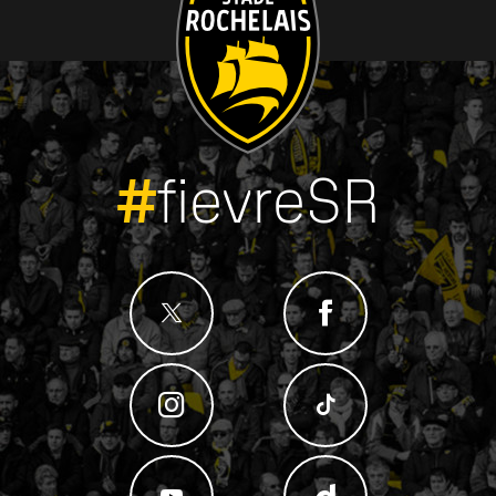
#
fievreSR