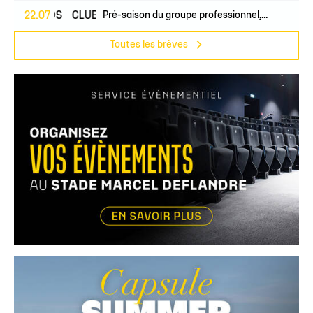
PROS
22.07
CLUB
Pré-saison du groupe professionnel,...
Toutes les brèves