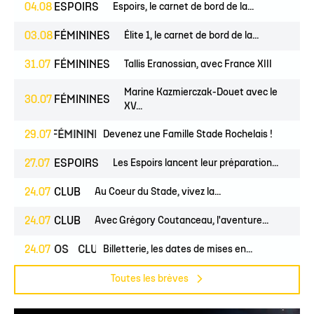
04.08
ESPOIRS
Espoirs, le carnet de bord de la...
03.08
FÉMININES
Élite 1, le carnet de bord de la...
31.07
FÉMININES
Tallis Eranossian, avec France XIII
Marine Kazmierczak-Douet avec le
30.07
FÉMININES
XV...
EUNES
29.07
FÉMININES
CLUB
Devenez une Famille Stade Rochelais !
27.07
ESPOIRS
Les Espoirs lancent leur préparation...
24.07
CLUB
Au Coeur du Stade, vivez la...
24.07
CLUB
Avec Grégory Coutanceau, l'aventure...
24.07
PROS
CLUB
Billetterie, les dates de mises en...
Toutes les brèves