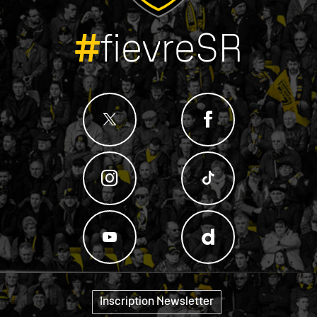
#
fievreSR
Inscription Newsletter
"