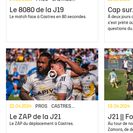
Le 8080 de la J19
Cap sur.
Le match face à Castres en 80 secondes.
À deux jours 
s'est prêté a
questions du..
22.04.2024
PROS
CASTRES...
19.04.2024
Le ZAP de la J21
J21 || F
Le ZAP du déplacement à Castres.
Au tour de no
Zamora, de d