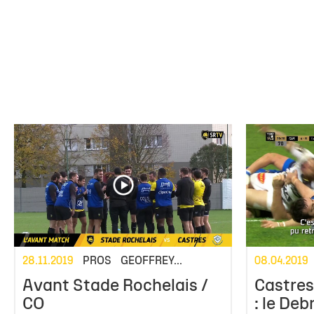
28.11.2019
PROS
GEOFFREY...
08.04.2019
Avant Stade Rochelais /
Castres
CO
: le Deb