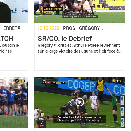
 HERRERA
19.10.2020
PROS
GRÉGORY...
ATCH
SR/CO, le Debrief
ulousain le
Grégory Alldritt et Arthur Retière reviennent
Noir se
sur la large victoire des Jaune et Noir face à...