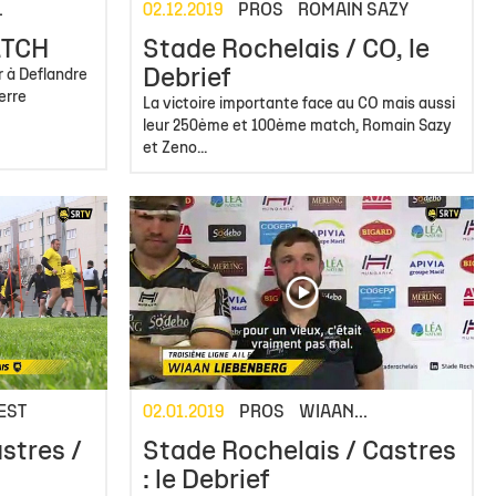
.
02.12.2019
PROS
ROMAIN SAZY
ATCH
Stade Rochelais / CO, le
Debrief
r à Deflandre
erre
La victoire importante face au CO mais aussi
leur 250ème et 100ème match, Romain Sazy
et Zeno...
EST
02.01.2019
PROS
WIAAN...
stres /
Stade Rochelais / Castres
: le Debrief