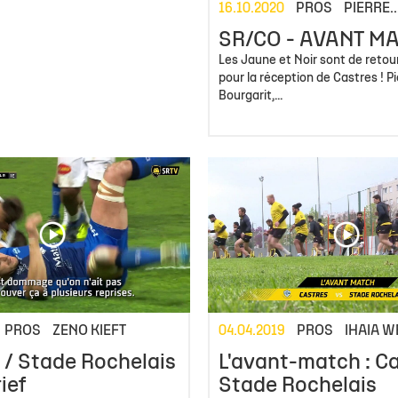
16.10.2020
PROS
PIERRE..
SR/CO - AVANT M
Les Jaune et Noir sont de retou
pour la réception de Castres ! Pi
Bourgarit,...
PROS
ZENO KIEFT
04.04.2019
PROS
IHAIA W
 / Stade Rochelais
L'avant-match : Ca
rief
Stade Rochelais