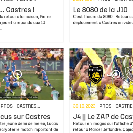
.. Castres !
Le 8080 de la J10
du retour à la maison, Pierre
C'est l'heure du 8080 ! Retour su
u jeu et à répondu aux 10
déplacement à Castres en vidéo
.
PROS
CASTRES...
30.10.2023
PROS
CASTRES
ocus sur Castres
J4 || Le ZAP de Cas
tre jeune demi de mêlée, Lucas
Retour en images sur l'affiche d'
écrypter le match important de
retour à Marcel Deflandre. Objec