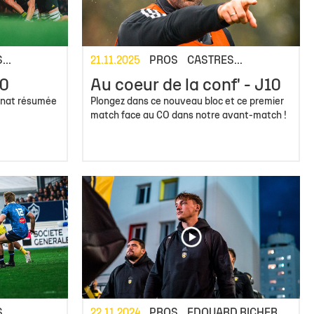
 14
tion Rugby Santé
Coloriages
École de Rugby
Catégorie U10
Jour de match
P 14
Liens Utiles
Contact Mécénat
Catégorie U8
Liens Utiles
vestec Champions Cup
Catégorie U6
Accès au Stade
...
21.11.2025
PROS
CASTRES...
vestec Champions Cup
Nos stages d'été
10
Au coeur de la conf' - J10
éral
nnat résumée
Plongez dans ce nouveau bloc et ce premier
match face au CO dans notre avant-match !
calendrier de la saison (ICAL)
...
22.11.2024
PROS
EDOUARD RICHER