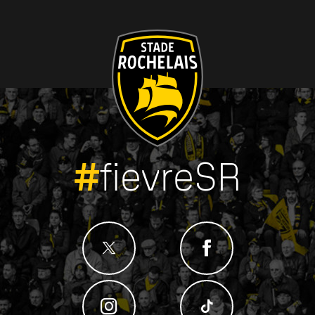
#
fievreSR