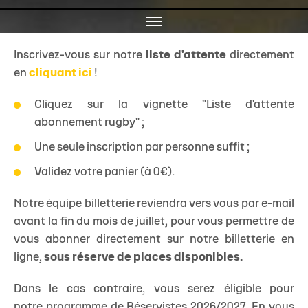
Toggle
navigation
Inscrivez-vous sur notre
liste d'attente
directement
en
cliquant ici
!
Cliquez sur la vignette "Liste d'attente
abonnement rugby" ;
Une seule inscription par personne suffit ;
Validez votre panier (à 0€).
Notre équipe billetterie reviendra vers vous par e-mail
avant la fin du mois de juillet, pour vous permettre de
vous abonner directement sur notre billetterie en
ligne,
sous réserve de places disponibles.
​
Dans le cas contraire, vous serez éligible pour
notre programme de Réservistes 2026/2027. En vous