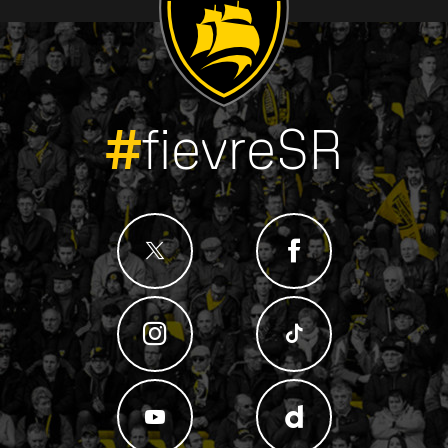
#
fievreSR